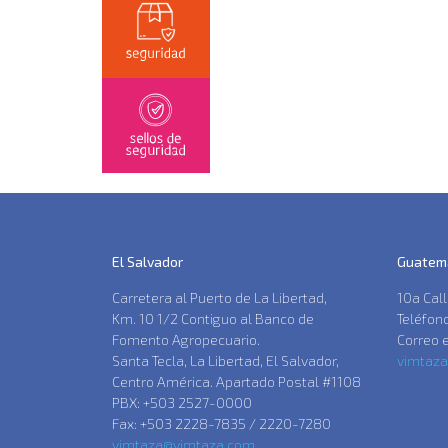
El Salvador
Guatem
Carretera al Puerto de La Libertad,
10a Cal
Km. 10 1/2 Contiguo al Banco de
Teléfon
Fomento Agropecuario.
Correo e
Santa Tecla, La Libertad, El Salvador,
vimtaz
Centro América. Apartado Postal #1108
PBX: +503 2527-0000
Fax: +503 2228-7835 / 2220-7280
vimtaza@vimtaza.com