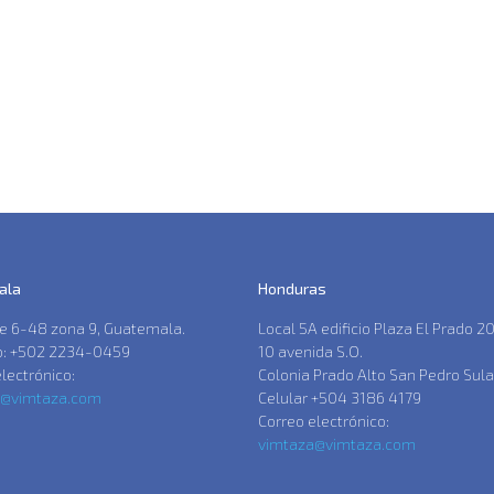
ala
Honduras
le 6-48 zona 9, Guatemala.
Local 5A edificio Plaza El Prado 20
o: +502 2234-0459
10 avenida S.O.
lectrónico:
Colonia Prado Alto San Pedro Sula
a@vimtaza.com
Celular +504 3186 4179
Correo electrónico:
vimtaza@vimtaza.com