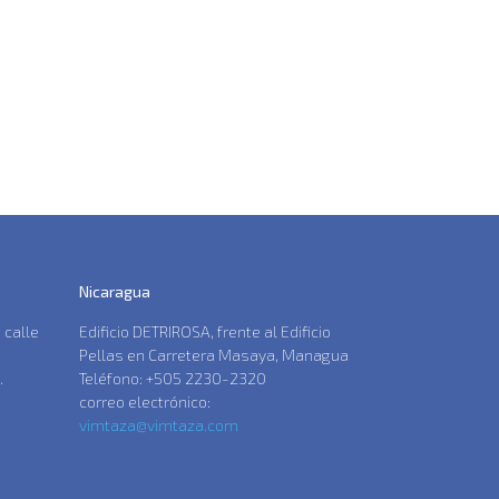
Nicaragua
 calle
Edificio DETRIROSA, frente al Edificio
Pellas en Carretera Masaya, Managua
.
Teléfono: +505 2230-2320
correo electrónico:
vimtaza@vimtaza.com